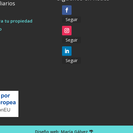
iarios
Seguir
a tu propiedad
o
Seguir
Seguir
Diseño web:
María Gálvez
🌴