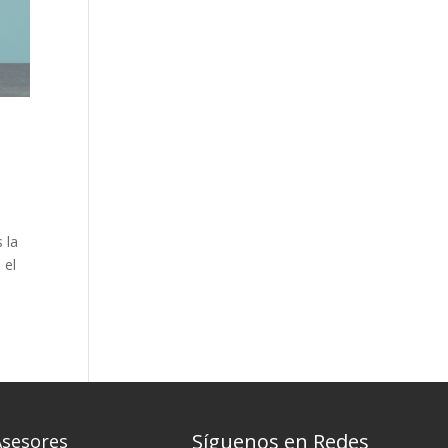
 la
 el
Síguenos en Redes
Asesores