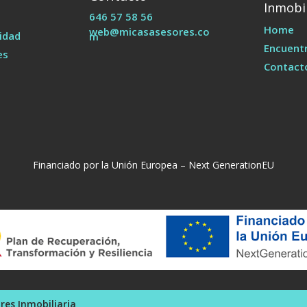
Inmobil
646 57 58 56
Home
web@micasasesores.co
cidad
m
Encuentr
es
Contact
Financiado por la Unión Europea – Next GenerationEU
res Inmobiliaria