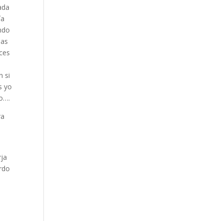
ada
ía
endo
las
eces
s
n si
s yo
ro….
ra
rja
erdo
s