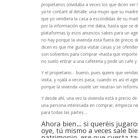
propietarios (olvidaba a veces los que dicen ser
ya te contaré al detalle: una mujer que su mad
que yo vendiera la casa a escondidas de su mad
por la información que me daba, hasta que se des
plataformas (y esos anuncios sabes para un agen
no hay porque la vivienda está fuera de precio 
dicen es que me gusta visitar casas y se ofenden 
son solventes para comprar «hasta que importe p
no suelo entrar a una cafetería y pedir un cafe 
Y el propietario… bueno, pues quiere que vendas
visita, y ojalá a veces pasa, cuando es así el age
porque la vivienda «suele ser neutra» sin ref
Y desde ahí, una vez la vivienda está a precio 
una persona interesada en comprar, empieza neg
para todas las partes….
Ahora bien… si queréis jugaro
oye, tú mismo a veces sale b
patrimonio, ese que cuesta tan