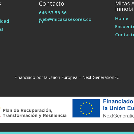
Contacto
s
Micas 
Inmobil
646 57 58 56
Home
web@micasasesores.co
cidad
m
Encuentr
es
Contact
Financiado por la Unión Europea – Next GenerationEU