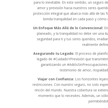
para lo inevitable. En este sentido, un segur
amor y previsión hacia nuestros seres querid
protección integral que abarca más allá de las
brinda tranquilidad en cada paso y cómo 
Un Enfoque Más Allá de lo Convencional:
En 
planeado, y la tranquilidad no debe ser una 
seguridad para ti y tus seres queridos, irra
realmente defin
Asegurando tu Legado:
El proceso de planifi
legado de #CuidadoYPrevisión que transmitimo
garantizando un #AdiósSinPreocupaciones p
testimonio de amor, respaldado
Viajar con Confianza:
Los horizontes lejan
restricciones. Con nuestro seguro, no solo exp
rincón del mundo. Nuestra cobertura se extiend
momento que lo necesites. Además, un sóli
permitiéndot