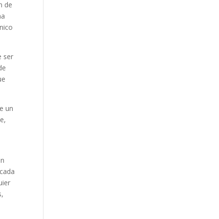
n de
na
nico
e ser
de
ue
de un
e,
in
 cada
uier
,