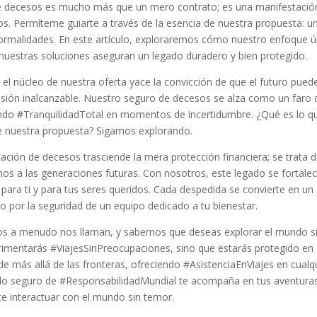
o de decesos es mucho más que un mero contrato; es una manifestació
os. Permíteme guiarte a través de la esencia de nuestra propuesta: u
 formalidades. En este artículo, exploraremos cómo nuestro enfoque ú
nuestras soluciones aseguran un legado duradero y bien protegido.
el núcleo de nuestra oferta yace la convicción de que el futuro pued
ilusión inalcanzable. Nuestro seguro de decesos se alza como un faro 
diando #TranquilidadTotal en momentos de incertidumbre. ¿Qué es lo q
e nuestra propuesta? Sigamos explorando.
cación de decesos trasciende la mera protección financiera; se trata 
s a las generaciones futuras. Con nosotros, este legado se fortalec
ara ti y para tus seres queridos. Cada despedida se convierte en un
 por la seguridad de un equipo dedicado a tu bienestar.
os a menudo nos llaman, y sabemos que deseas explorar el mundo s
erimentarás #ViajesSinPreocupaciones, sino que estarás protegido en
e más allá de las fronteras, ofreciendo #AsistenciaEnViajes en cualq
do seguro de #ResponsabilidadMundial te acompaña en tus aventuras
e interactuar con el mundo sin temor.