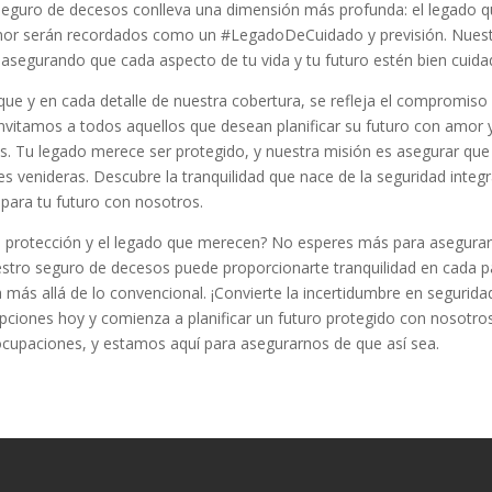
eguro de decesos conlleva una dimensión más profunda: el legado q
u amor serán recordados como un #LegadoDeCuidado y previsión. Nues
asegurando que cada aspecto de tu vida y tu futuro estén bien cuida
ue y en cada detalle de nuestra cobertura, se refleja el compromiso
nvitamos a todos aquellos que desean planificar su futuro con amor 
s. Tu legado merece ser protegido, y nuestra misión es asegurar que
s venideras. Descubre la tranquilidad que nace de la seguridad integr
para tu futuro con nosotros.
 la protección y el legado que merecen? No esperes más para asegura
stro seguro de decesos puede proporcionarte tranquilidad en cada 
más allá de lo convencional. ¡Convierte la incertidumbre en seguridad
pciones hoy y comienza a planificar un futuro protegido con nosotro
ocupaciones, y estamos aquí para asegurarnos de que así sea.