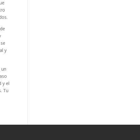
ue
tro
dos.
 de
y
 se
al y
r un
paso
 y el
s. Tu