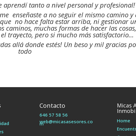
 aprendí tanto a nivel personal y profesional!
, me enseñaste a no seguir el mismo camino y
que no hace falta estar arriba, ni gestionar u
os caminos, muchas formas de hacer las cosas
o el trayecto, pero si mucho más satisfactorio…
adas allá donde estés! Un beso y mil gracias po
todo
Contacto
s
Micas 
Inmobil
646 57 58 56
Home
web@micasasesores.co
cidad
m
Encuentr
es