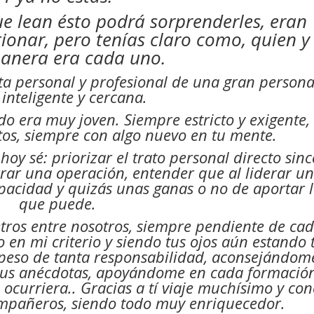
 lean ésto podrá sorprenderles, eran
onar, pero tenías claro como, quien y
anera era cada uno.
eta personal y profesional de una gran persona
inteligente y cercana.
o era muy joven. Siempre estricto y exigente,
os, siempre con algo nuevo en tu mente.
oy sé: priorizar el trato personal directo sinc
rrar una operación, entender que al liderar u
pacidad y quizás unas ganas o no de aportar 
que puede.
etros entre nosotros, siempre pendiente de ca
o en mi criterio y siendo tus ojos aún estando 
 peso de tanta responsabilidad, aconsejándom
us anécdotas, apoyándome en cada formación
ocurriera.. Gracias a tí viaje muchísimo y con
mpañeros, siendo todo muy enriquecedor.