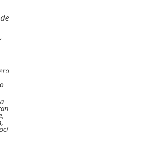
 de
,
ero
n
lo
da
tan
e,
,
ocí