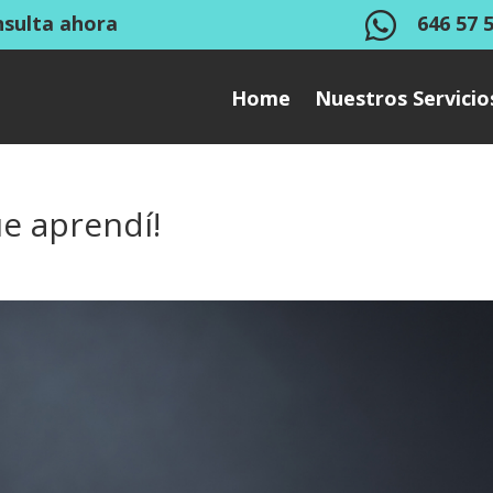

nsulta ahora
646 57 
Home
Nuestros Servicio
ue aprendí!