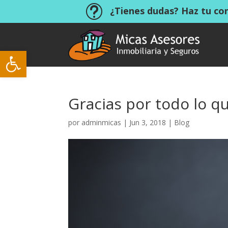
t
¿Tienes dudas? Haz tu co
Abrir barra de herramientas
Gracias por todo lo q
por
adminmicas
|
Jun 3, 2018
|
Blog